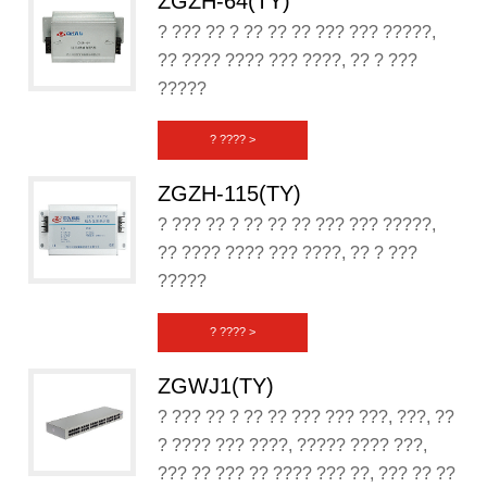
ZGZH-64(TY)
? ??? ?? ? ?? ?? ?? ??? ??? ?????,
?? ???? ???? ??? ????, ?? ? ???
?????
? ???? >
ZGZH-115(TY)
? ??? ?? ? ?? ?? ?? ??? ??? ?????,
?? ???? ???? ??? ????, ?? ? ???
?????
? ???? >
ZGWJ1(TY)
? ??? ?? ? ?? ?? ??? ??? ???, ???, ??
? ???? ??? ????, ????? ???? ???,
??? ?? ??? ?? ???? ??? ??, ??? ?? ??