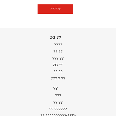
???? ?????.
? ???? >
ZG ??
????
?? ??
??? ??
ZG ??
?? ??
??? ? ??
??
???
?? ??
?? ??????
?? ??????????(SSD)