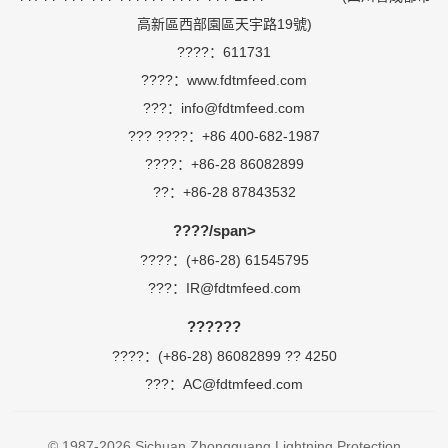
高新區西部園區天宇路19號)
????：611731
????：www.fdtmfeed.com
???：info@fdtmfeed.com
??? ????：+86 400-682-1987
????：+86-28 86082899
??：+86-28 87843532
????/span>
????：(+86-28) 61545795
???：IR@fdtmfeed.com
??????
????：(+86-28) 86082899 ?? 4250
???：AC@fdtmfeed.com
© 1987-2026 Sichuan Zhongguang Lightning Protection