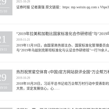
29
2021-10-29
证券时报 记者唐强 原文链接：https: mp.weixin.qq.com s Vbpe3e
21/10
“2019年拉美和加勒比国家标准化合作研修班”与“20
21
访问星空体育
2019-11-21
2019年11月18日，由国家商务部主办、国家标准化管理委员
19/11
与“2019年乌兹别克斯坦标准化与认证合作研修班”一行70余
热烈祝贺星空体育·(中国)官方网站获评全国“万企帮
29
2019-10-29
2018年10月20日，习近平总书记给万企帮万村行动中受表
19/10
大势，坚定发展信心，心......