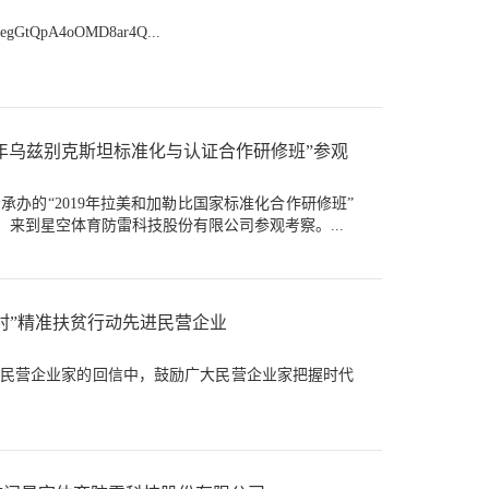
gGtQpA4oOMD8ar4Q...
19年乌兹别克斯坦标准化与认证合作研修班”参观
会承办的“2019年拉美和加勒比国家标准化合作研修班”
人，来到星空体育防雷科技股份有限公司参观考察。...
万村”精准扶贫行动先进民营企业
彰的民营企业家的回信中，鼓励广大民营企业家把握时代