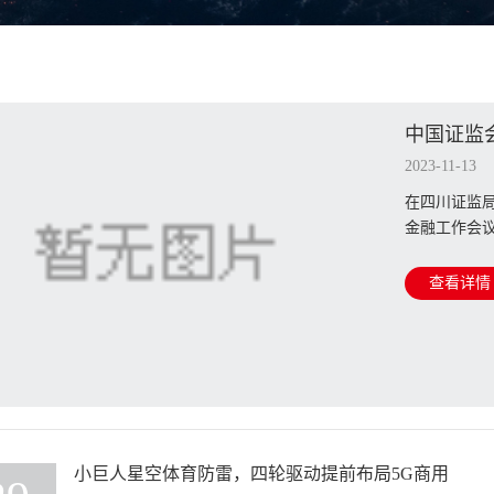
中国证监
神_中国
2023-11-13
在四川证监
金融工作会议
查看详情
小巨人星空体育防雷，四轮驱动提前布局5G商用