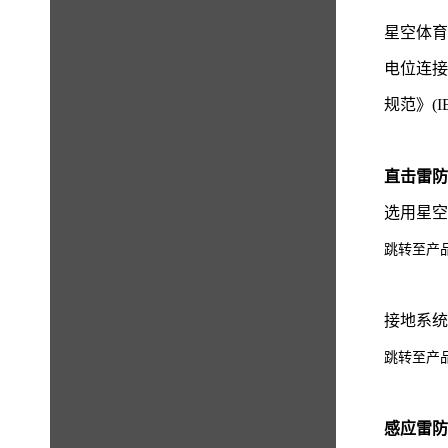
星空体育
电位连接
规范》(IE
直击雷
选用星
跳转至产
接地系
跳转至产
感应雷