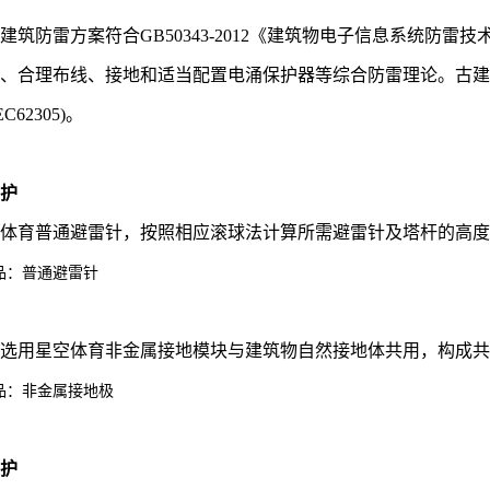
建筑防雷方案符合GB50343-2012《建筑物电子信息系统防雷技术
、合理布线、接地和适当配置电涌保护器等综合防雷理论。古建筑防雷
C62305)。
防护
空体育普通避雷针，按照相应滚球法计算所需避雷针及塔杆的高
品：普通避雷针
统选用星空体育非金属接地模块与建筑物自然接地体共用，构成
品：非金属接地极
防护