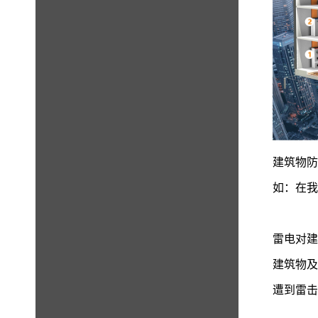
建筑物
如：在
雷电对
建筑物
遭到雷