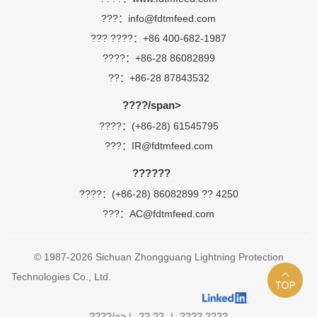
???：info@fdtmfeed.com
??? ????：+86 400-682-1987
????：+86-28 86082899
??：+86-28 87843532
????/span>
????：(+86-28) 61545795
???：IR@fdtmfeed.com
??????
????：(+86-28) 86082899 ?? 4250
???：AC@fdtmfeed.com
© 1987-2026 Sichuan Zhongguang Lightning Protection
Technologies Co., Ltd.
????/a> |
?? ??
|
???? ????