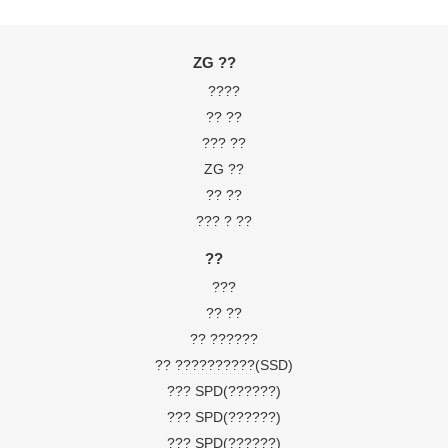
ZG ??
????
?? ??
??? ??
ZG ??
?? ??
??? ? ??
??
???
?? ??
?? ??????
?? ??????????(SSD)
??? SPD(??????)
??? SPD(??????)
??? SPD(??????)