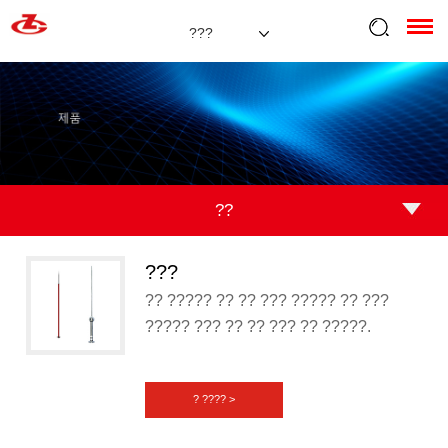
???
??
???
?? ????? ?? ?? ??? ????? ?? ???
????? ??? ?? ?? ??? ?? ?????.
? ???? >