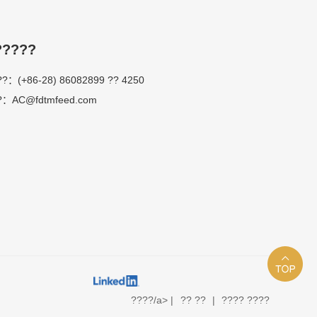
?????
??：(+86-28) 86082899 ?? 4250
?：AC@fdtmfeed.com
s Co., Ltd.
????/a> |
?? ??
|
???? ????