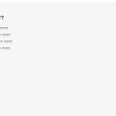
??
 ????
? ????
?? ????
? ????