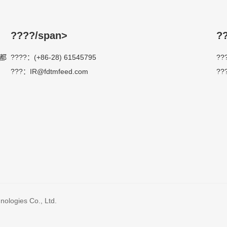
????/span>
?
成都
????：(+86-28) 61545795
??
???：IR@fdtmfeed.com
??
g Lightning Protection Technologie