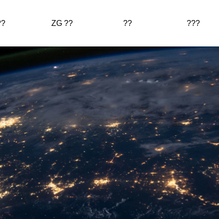
??
ZG ??
??
???