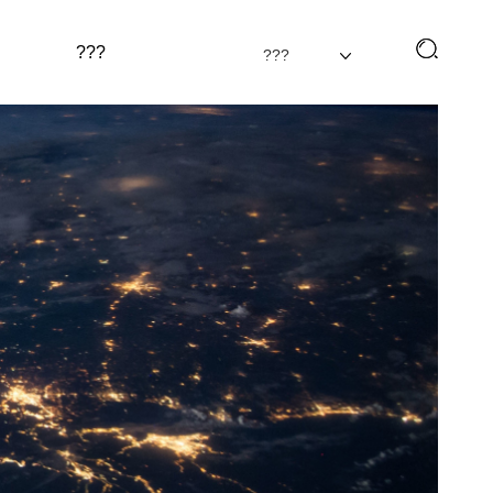
???
???