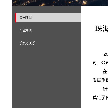
公司新闻
珠
行业新闻
投资者关系
201
司，公
在参观
发展争
研修班
奠定了